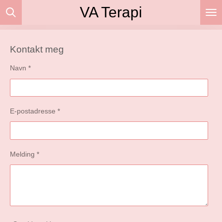
VA Terapi
Gå
til
hovedinnhold
Kontakt meg
Navn *
E-postadresse *
Melding *